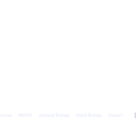
cross
MXGP
Jadwal Balap
Hasil Balap
Galeri