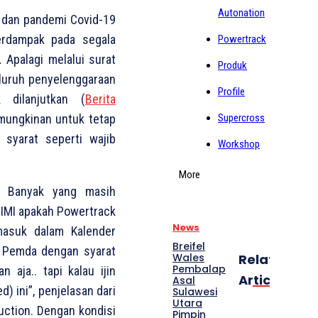
Autonation
 dan pandemi Covid-19
erdampak pada segala
Powertrack
 Apalagi melalui surat
Produk
luruh penyelenggaraan
Profile
 dilanjutkan (
Berita
Supercross
emungkinan untuk tetap
syarat seperti wajib
Workshop
More
? Banyak yang masih
t IMI apakah Powertrack
News
masuk dalam Kalender
Breifel
ri Pemda dengan syarat
Wales
Related
Pembalap
 aja.. tapi kalau ijin
Articles
Asal
d) ini”, penjelasan dari
Sulawesi
Utara
uction. Dengan kondisi
Pimpin