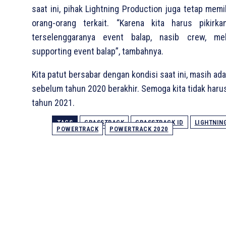
saat ini, pihak Lightning Production juga tetap mem
orang-orang terkait. “Karena kita harus pikirk
terselenggaranya event balap, nasib crew, me
supporting event balap”, tambahnya.
Kita patut bersabar dengan kondisi saat ini, masih ad
sebelum tahun 2020 berakhir. Semoga kita tidak har
tahun 2021.
TAGS
GRASSTRACK
GRASSTRACK ID
LIGHTNIN
POWERTRACK
POWERTRACK 2020