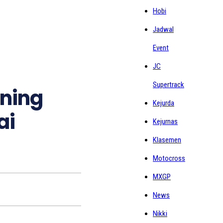
Hobi
Jadwal
Event
JC
Supertrack
tning
Kejurda
ai
Kejurnas
Klasemen
Motocross
MXGP
News
Nikki