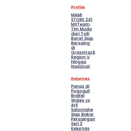
Profile
MAMI
STORE 241
MXTeam,
Tim Muda
dari Toili
Barat Siap
Bersaing
di
Grasstrack
Region V
Hingga
Nasional
Kejurnas
Panas di
Pogogul!
Breifel
Wales vs
Aril
Salontahe
Siap Bakar
Persaingan
Seri 3
Kejurnas