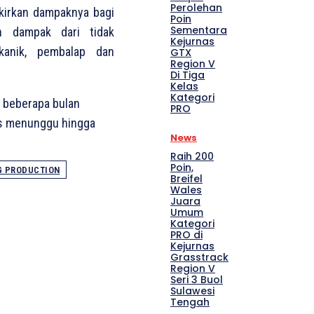
Perolehan
ikirkan dampaknya bagi
Poin
Sementara
an dampak dari tidak
Kejurnas
kanik, pembalap dan
GTX
Region V
Di Tiga
Kelas
Kategori
a beberapa bulan
PRO
us menunggu hingga
News
Raih 200
Poin,
G PRODUCTION
Breifel
Wales
Juara
Umum
Kategori
PRO di
Kejurnas
Grasstrack
Region V
Seri 3 Buol
Sulawesi
Tengah