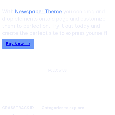
With
Newspaper Theme
you can drag and
drop elements onto a page and customize
them to perfection. Try it out today and
create the perfect site to express yourself!
Buy Now ⟶
FOLLOW US
GRASSTRACK ID
Categories to explore