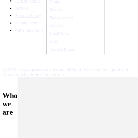
Tentang Kami
Dunia
Redaksi
Enduro
Privacy Policy
Endurocross
Hubungi Kami
Gallery
Advertisement
Hasil Race
Hobi
Jadwal Event
@2024 - www.grasstrackid.com. All Right Reserved. Designed and
Developed by Sofia Media Kreasi
Who
we
are