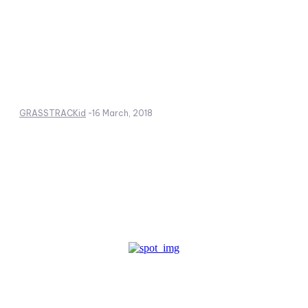
GRASSTRACKid
-
16 March, 2018
Create a website from scratch