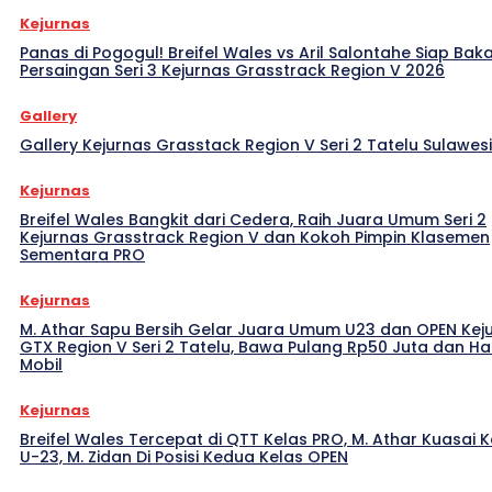
Kejurnas
Panas di Pogogul! Breifel Wales vs Aril Salontahe Siap Bak
Persaingan Seri 3 Kejurnas Grasstrack Region V 2026
Gallery
Gallery Kejurnas Grasstack Region V Seri 2 Tatelu Sulawes
Kejurnas
Breifel Wales Bangkit dari Cedera, Raih Juara Umum Seri 2
Kejurnas Grasstrack Region V dan Kokoh Pimpin Klasemen
Sementara PRO
Kejurnas
M. Athar Sapu Bersih Gelar Juara Umum U23 dan OPEN Kej
GTX Region V Seri 2 Tatelu, Bawa Pulang Rp50 Juta dan H
Mobil
Kejurnas
Breifel Wales Tercepat di QTT Kelas PRO, M. Athar Kuasai K
U-23, M. Zidan Di Posisi Kedua Kelas OPEN