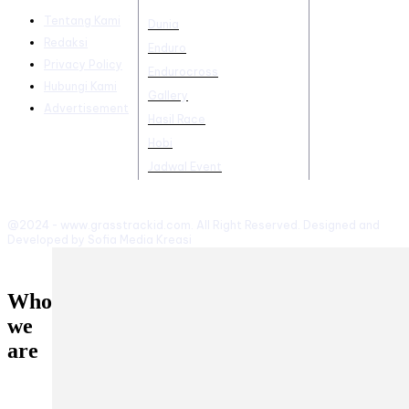
Tentang Kami
Dunia
Redaksi
Enduro
Privacy Policy
Endurocross
Hubungi Kami
Gallery
Advertisement
Hasil Race
Hobi
Jadwal Event
@2024 - www.grasstrackid.com. All Right Reserved. Designed and
Developed by Sofia Media Kreasi
Who
we
are