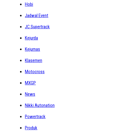
Hobi
Jadwal Event
JC Supertrack
Kejurda
Kejurnas
Klasemen
Motocross
MXGP
News
Nikki Autonation
Powertrack
Produk