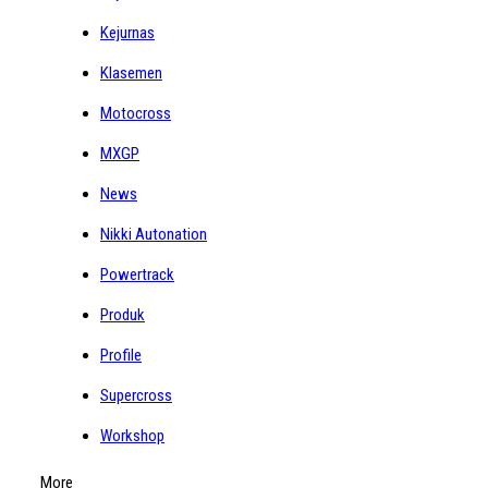
Kejurnas
Klasemen
Motocross
MXGP
News
Nikki Autonation
Powertrack
Produk
Profile
Supercross
Workshop
More