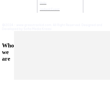
Hobi
Jadwal Event
@2024 - www.grasstrackid.com. All Right Reserved. Designed and
Developed by Sofia Media Kreasi
Who
we
are