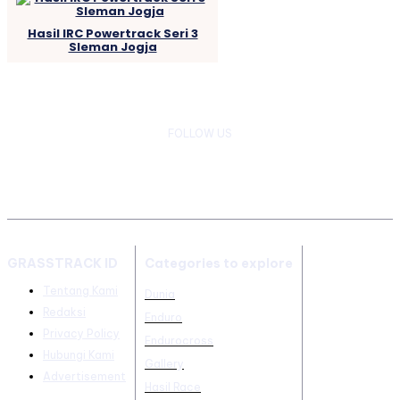
Hasil IRC Powertrack Seri 3
Sleman Jogja
FOLLOW US
GRASSTRACK ID
Categories to explore
Tentang Kami
Dunia
Redaksi
Enduro
Privacy Policy
Endurocross
Hubungi Kami
Gallery
Advertisement
Hasil Race