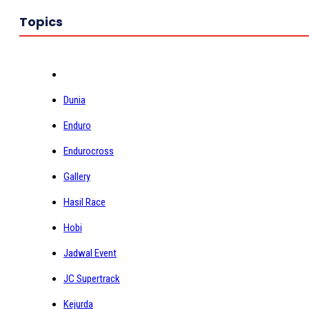
Topics
Dunia
Enduro
Endurocross
Gallery
Hasil Race
Hobi
Jadwal Event
JC Supertrack
Kejurda