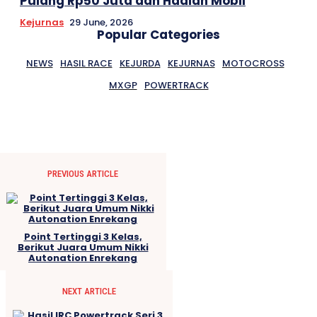
Pulang Rp50 Juta dan Hadiah Mobil
Kejurnas
29 June, 2026
Popular Categories
NEWS
HASIL RACE
KEJURDA
KEJURNAS
MOTOCROSS
MXGP
POWERTRACK
PREVIOUS ARTICLE
Point Tertinggi 3 Kelas,
Berikut Juara Umum Nikki
Autonation Enrekang
NEXT ARTICLE