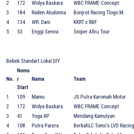
2
172
Widya Baskara
WBC FRAME Concept
3
184
Raden Aludonna
Bonjrot Racing Tlogo M.
4
134
WR. Dani
KKRT x RBF
5
53
Enggi Senna
Sniper Afiru Tour
Bebek Standart Lokal DIY
Nomo
No.
r
Nama
Team
Start
1
109
Mamo
JS Putra Karomah Motor
2
172
Widya Baskara
WBC FRAME Concept
3
41
Yoga AP
Mendang Kamulyan
4
108
Putra Parera
BerkahLC.Toms’s LVD Racin