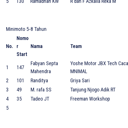
5
130
Ramadhan KW
R dan F Azkalia Reka M
Minimoto 5-8 Tahun
Nomo
No.
r
Nama
Team
Start
Fabyan Septa
Yoshe Motor JBX Tech Cac
1
147
Mahendra
MNIMAL
2
101
Randitya
Griya Sari
3
49
M. rafa SS
Tanjung Njogo Adik RT
4
35
Tadeo JT
Freeman Workshop
5