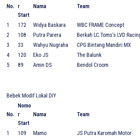
No.
r
Nama
Team
Start
1
172
Widya Baskara
WBC FRAME Concept
2
108
Putra Parera
Berkah LC.Toms’s LVD Racin
3
33
Wahyu Nugraha
CPG Bintang Mandiri MX
4
120
Eko JS
The Balunk
5
89
Amin DS
Bendol Croom
Bebek Modif Lokal DIY
Nomo
No.
r
Nama
Team
Start
1
109
Mamo
JS Putra Karomah Motor