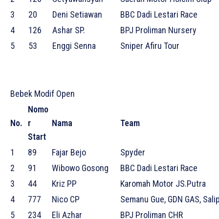
3
20
Deni Setiawan
BBC Dadi Lestari Race
4
126
Ashar SP.
BPJ Proliman Nursery
5
53
Enggi Senna
Sniper Afiru Tour
Bebek Modif Open
Nomo
No.
r
Nama
Team
Start
1
89
Fajar Bejo
Spyder
2
91
Wibowo Gosong
BBC Dadi Lestari Race
3
44
Kriz PP
Karomah Motor JS.Putra
4
777
Nico CP
Semanu Gue, GDN GAS, Sali
5
234
Eli Azhar
BPJ Proliman CHR