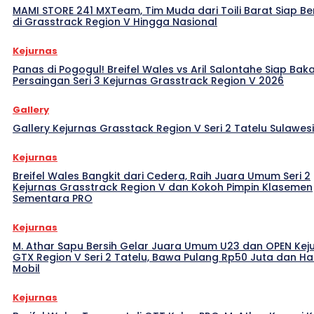
MAMI STORE 241 MXTeam, Tim Muda dari Toili Barat Siap Be
di Grasstrack Region V Hingga Nasional
Kejurnas
Panas di Pogogul! Breifel Wales vs Aril Salontahe Siap Bak
Persaingan Seri 3 Kejurnas Grasstrack Region V 2026
Gallery
Gallery Kejurnas Grasstack Region V Seri 2 Tatelu Sulawes
Kejurnas
Breifel Wales Bangkit dari Cedera, Raih Juara Umum Seri 2
Kejurnas Grasstrack Region V dan Kokoh Pimpin Klasemen
Sementara PRO
Kejurnas
M. Athar Sapu Bersih Gelar Juara Umum U23 dan OPEN Kej
GTX Region V Seri 2 Tatelu, Bawa Pulang Rp50 Juta dan H
Mobil
Kejurnas