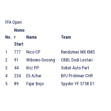
FFA Open
Nomo
No.
r
Nama
Team
Start
1
777
Nico CP
Randumas MX KMS
2
91
Wibowo Gosong
CBBL Dodi Lestari
3
44
Kriz PP
Sobat Auto Part
4
234
Eli Azhar
BPJ Proliman CHR
5
89
Fajar Bejo
Spyder YF 5758 D1