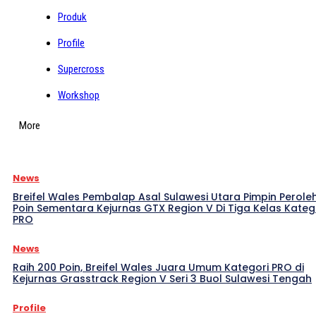
Produk
Profile
Supercross
Workshop
More
News
Breifel Wales Pembalap Asal Sulawesi Utara Pimpin Perole
Poin Sementara Kejurnas GTX Region V Di Tiga Kelas Kateg
PRO
News
Raih 200 Poin, Breifel Wales Juara Umum Kategori PRO di
Kejurnas Grasstrack Region V Seri 3 Buol Sulawesi Tengah
Profile