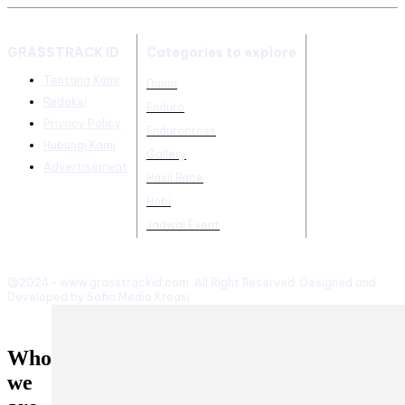
GRASSTRACK ID
Categories to explore
Tentang Kami
Dunia
Redaksi
Enduro
Privacy Policy
Endurocross
Hubungi Kami
Gallery
Advertisement
Hasil Race
Hobi
Jadwal Event
@2024 - www.grasstrackid.com. All Right Reserved. Designed and
Developed by Sofia Media Kreasi
Who
we