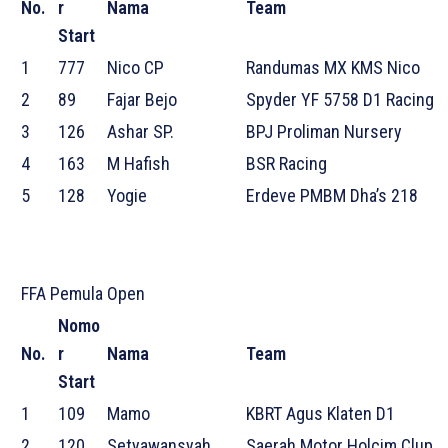
No.
r
Nama
Team
Start
1
777
Nico CP
Randumas MX KMS Nico
2
89
Fajar Bejo
Spyder YF 5758 D1 Racing
3
126
Ashar SP.
BPJ Proliman Nursery
4
163
M Hafish
BSR Racing
5
128
Yogie
Erdeve PMBM Dha’s 218
FFA Pemula Open
Nomo
No.
r
Nama
Team
Start
1
109
Mamo
KBRT Agus Klaten D1
2
120
Setyawansyah
Saerah Motor Holcim Clup