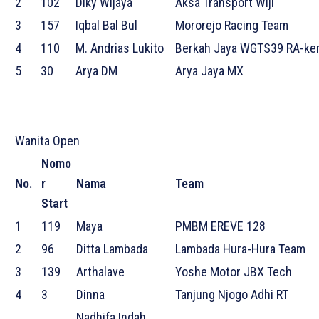
2
102
Diky Wijaya
Aksa Transport Wiji
3
157
Iqbal Bal Bul
Mororejo Racing Team
4
110
M. Andrias Lukito
Berkah Jaya WGTS39 RA-ker
5
30
Arya DM
Arya Jaya MX
Wanita Open
Nomo
No.
r
Nama
Team
Start
1
119
Maya
PMBM EREVE 128
2
96
Ditta Lambada
Lambada Hura-Hura Team
3
139
Arthalave
Yoshe Motor JBX Tech
4
3
Dinna
Tanjung Njogo Adhi RT
Nadhifa Indah