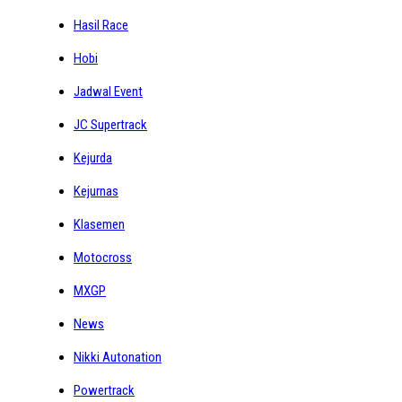
Hasil Race
Hobi
Jadwal Event
JC Supertrack
Kejurda
Kejurnas
Klasemen
Motocross
MXGP
News
Nikki Autonation
Powertrack