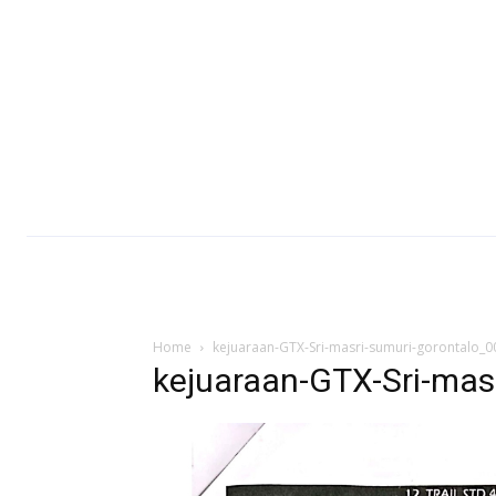
Home
kejuaraan-GTX-Sri-masri-sumuri-gorontalo_0
kejuaraan-GTX-Sri-mas