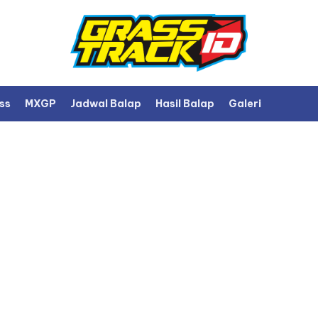
ss
MXGP
Jadwal Balap
Hasil Balap
Galeri