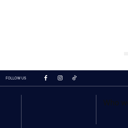
FOLLOW US
Who w