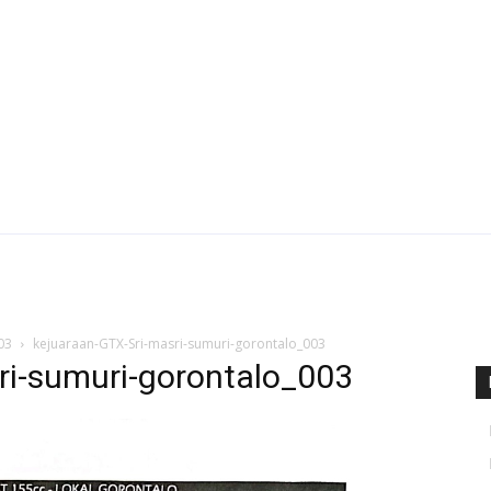
03
kejuaraan-GTX-Sri-masri-sumuri-gorontalo_003
ri-sumuri-gorontalo_003