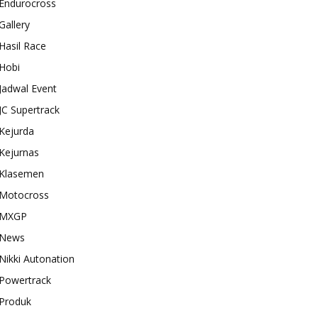
Endurocross
Gallery
Hasil Race
Hobi
Jadwal Event
JC Supertrack
Kejurda
Kejurnas
Klasemen
Motocross
MXGP
News
Nikki Autonation
Powertrack
Produk