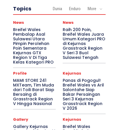
Topics
Dunia
Enduro
More
News
News
Breifel Wales
Raih 200 Poin,
Pembalap Asal
Breifel Wales Juara
Sulawesi Utara
Umum Kategori PRO
Pimpin Perolehan
di Kejurnas
Poin Sementara
Grasstrack Region
Kejurnas GTX
V Seri 3 Buol
Region V Di Tiga
Sulawesi Tengah
Kelas Kategori PRO
Profile
Kejurnas
MAMI STORE 241
Panas di Pogogul!
MXTeam, Tim Muda
Breifel Wales vs Aril
dari Toili Barat Siap
Salontahe Siap
Bersaing di
Bakar Persaingan
Grasstrack Region
Seri 3 Kejurnas
V Hingga Nasional
Grasstrack Region
V 2026
Gallery
Kejurnas
Gallery Kejurnas
Breifel Wales