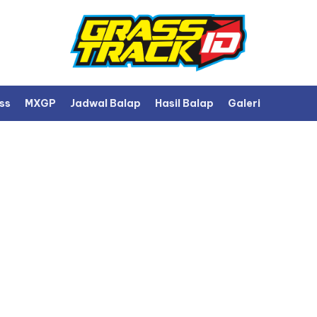
ss
MXGP
Jadwal Balap
Hasil Balap
Galeri