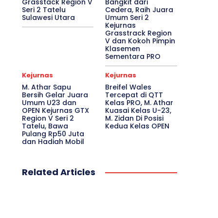
Grasstack Region V
Bangkit dari
Seri 2 Tatelu
Cedera, Raih Juara
Sulawesi Utara
Umum Seri 2
Kejurnas
Grasstrack Region
V dan Kokoh Pimpin
Klasemen
Sementara PRO
Kejurnas
Kejurnas
M. Athar Sapu
Breifel Wales
Bersih Gelar Juara
Tercepat di QTT
Umum U23 dan
Kelas PRO, M. Athar
OPEN Kejurnas GTX
Kuasai Kelas U-23,
Region V Seri 2
M. Zidan Di Posisi
Tatelu, Bawa
Kedua Kelas OPEN
Pulang Rp50 Juta
dan Hadiah Mobil
Related Articles