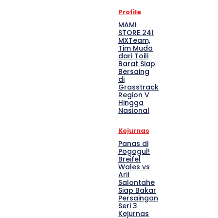
Profile
MAMI
STORE 241
MXTeam,
Tim Muda
dari Toili
Barat Siap
Bersaing
di
Grasstrack
Region V
Hingga
Nasional
Kejurnas
Panas di
Pogogul!
Breifel
Wales vs
Aril
Salontahe
Siap Bakar
Persaingan
Seri 3
Kejurnas