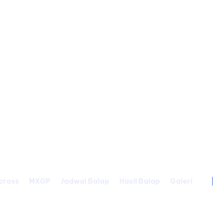
cross
MXGP
Jadwal Balap
Hasil Balap
Galeri