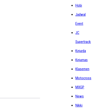
Hobi
Jadwal
Event
JC
Supertrack
Kejurda
Kejurnas
Klasemen
Motocross
MXGP
News
Nikki