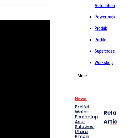
Autonation
Powertrack
Produk
Profile
Supercross
Workshop
More
News
Breifel
Wales
Related
Pembalap
Articles
Asal
Sulawesi
Utara
Pimpin