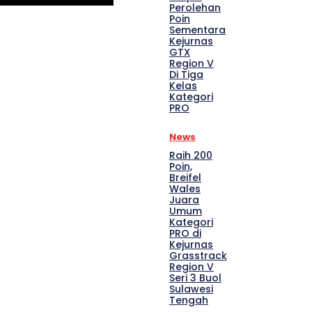
Perolehan
Poin
Sementara
Kejurnas
GTX
Region V
Di Tiga
Kelas
Kategori
PRO
News
Raih 200
Poin,
Breifel
Wales
Juara
Umum
Kategori
PRO di
Kejurnas
Grasstrack
Region V
Seri 3 Buol
Sulawesi
Tengah