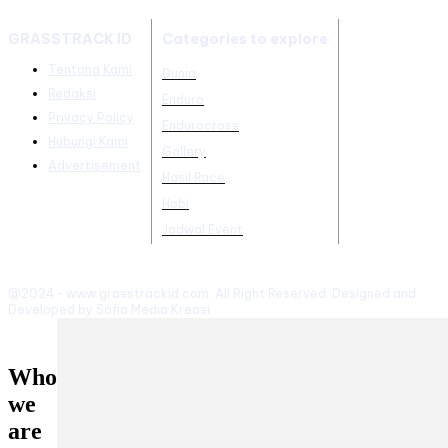
GRASSTRACK ID
Categories to explore
Tentang Kami
Dunia
Redaksi
Enduro
Privacy Policy
Endurocross
Hubungi Kami
Gallery
Advertisement
Hasil Race
Hobi
Jadwal Event
@2024 - www.grasstrackid.com. All Right Reserved. Designed and
Developed by Sofia Media Kreasi
Who
we
are