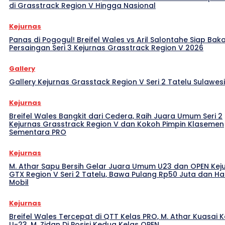
di Grasstrack Region V Hingga Nasional
Kejurnas
Panas di Pogogul! Breifel Wales vs Aril Salontahe Siap Bak
Persaingan Seri 3 Kejurnas Grasstrack Region V 2026
Gallery
Gallery Kejurnas Grasstack Region V Seri 2 Tatelu Sulawes
Kejurnas
Breifel Wales Bangkit dari Cedera, Raih Juara Umum Seri 2
Kejurnas Grasstrack Region V dan Kokoh Pimpin Klasemen
Sementara PRO
Kejurnas
M. Athar Sapu Bersih Gelar Juara Umum U23 dan OPEN Kej
GTX Region V Seri 2 Tatelu, Bawa Pulang Rp50 Juta dan H
Mobil
Kejurnas
Breifel Wales Tercepat di QTT Kelas PRO, M. Athar Kuasai K
U-23, M. Zidan Di Posisi Kedua Kelas OPEN