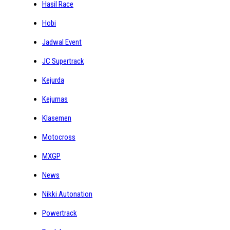
Hasil Race
Hobi
Jadwal Event
JC Supertrack
Kejurda
Kejurnas
Klasemen
Motocross
MXGP
News
Nikki Autonation
Powertrack