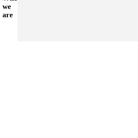
we
are