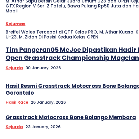
M. Athar Sapu Bersih Gelar Juara Umum U23 dan OPEN Kej
GTX Region V Seri 2 Tatelu, Bawa Pulang Rp50 Juta dan H
Mobil
Kejurnas
Breifel Wales Tercepat di QTT Kelas PRO, M. Athar Kuasai K
U-23, M. Zidan Di Posisi Kedua Kelas OPEN
Tim Pangeran05 McJoe Dipastikan Hadir 
Open Grasstrack Championship Magelan
Kejurda
30 January, 2026
Hasil Resmi Grasstrack Motocross Bone Bolang
Gorontalo
Hasil Race
26 January, 2026
Grasstrack Motocross Bone Bolango Membara
Kejurda
23 January, 2026