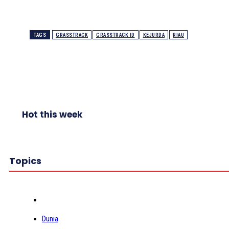
TAGS
GRASSTRACK
GRASSTRACK ID
KEJURDA
RIAU
Hot this week
Topics
Dunia