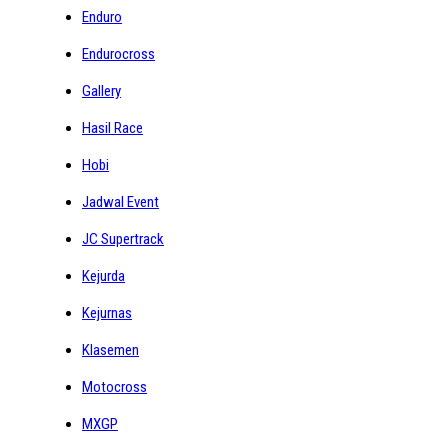
Enduro
Endurocross
Gallery
Hasil Race
Hobi
Jadwal Event
JC Supertrack
Kejurda
Kejurnas
Klasemen
Motocross
MXGP