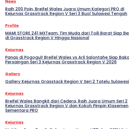
News
Raih 200 Poin, Breifel Wales Juara Umum Kategori PRO di
Kejurnas Grasstrack Region V Seri 3 Buol Sulawesi Tengah
Profile
MAMI STORE 241 MXTeam, Tim Muda dari Toili Barat Siap Be
di Grasstrack Region V Hingga Nasional
Kejurnas
Panas di Pogogul! Breifel Wales vs Aril Salontahe Siap Bak
Persaingan Seri 3 Kejurnas Grasstrack Region V 2026
Gallery
Gallery Kejurnas Grasstack Region V Seri 2 Tatelu Sulawes
Kejurnas
Breifel Wales Bangkit dari Cedera, Raih Juara Umum Seri 2
Kejurnas Grasstrack Region V dan Kokoh Pimpin Klasemen
Sementara PRO
Kejurnas