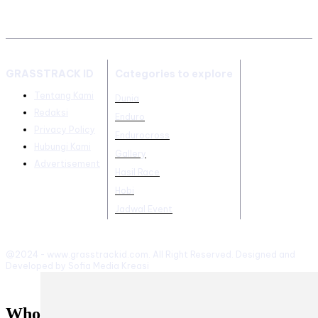
GRASSTRACK ID
Categories to explore
Tentang Kami
Dunia
Redaksi
Enduro
Privacy Policy
Endurocross
Hubungi Kami
Gallery
Advertisement
Hasil Race
Hobi
Jadwal Event
@2024 - www.grasstrackid.com. All Right Reserved. Designed and
Developed by Sofia Media Kreasi
Who