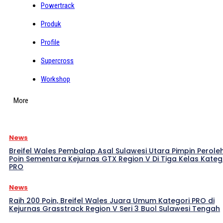
Powertrack
Produk
Profile
Supercross
Workshop
More
News
Breifel Wales Pembalap Asal Sulawesi Utara Pimpin Perole
Poin Sementara Kejurnas GTX Region V Di Tiga Kelas Kateg
PRO
News
Raih 200 Poin, Breifel Wales Juara Umum Kategori PRO di
Kejurnas Grasstrack Region V Seri 3 Buol Sulawesi Tengah