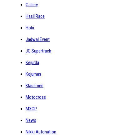
Gallery
Hasil Race
Hobi
Jadwal Event
JC Supertrack
Kejurda
Kejurnas
Klasemen
Motocross
MXGP
News
Nikki Autonation