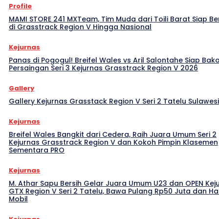
Profile
MAMI STORE 241 MXTeam, Tim Muda dari Toili Barat Siap Be
di Grasstrack Region V Hingga Nasional
Kejurnas
Panas di Pogogul! Breifel Wales vs Aril Salontahe Siap Bak
Persaingan Seri 3 Kejurnas Grasstrack Region V 2026
Gallery
Gallery Kejurnas Grasstack Region V Seri 2 Tatelu Sulawes
Kejurnas
Breifel Wales Bangkit dari Cedera, Raih Juara Umum Seri 2
Kejurnas Grasstrack Region V dan Kokoh Pimpin Klasemen
Sementara PRO
Kejurnas
M. Athar Sapu Bersih Gelar Juara Umum U23 dan OPEN Kej
GTX Region V Seri 2 Tatelu, Bawa Pulang Rp50 Juta dan H
Mobil