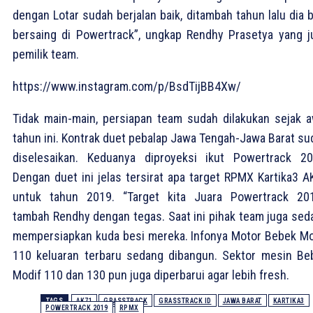
dengan Lotar sudah berjalan baik, ditambah tahun lalu dia 
bersaing di Powertrack”, ungkap Rendhy Prasetya yang j
pemilik team.
https://www.instagram.com/p/BsdTijBB4Xw/
Tidak main-main, persiapan team sudah dilakukan sejak a
tahun ini. Kontrak duet pebalap Jawa Tengah-Jawa Barat su
diselesaikan. Keduanya diproyeksi ikut Powertrack 20
Dengan duet ini jelas tersirat apa target RPMX Kartika3 A
untuk tahun 2019. “Target kita Juara Powertrack 201
tambah Rendhy dengan tegas. Saat ini pihak team juga sed
mempersiapkan kuda besi mereka. Infonya Motor Bebek Mo
110 keluaran terbaru sedang dibangun. Sektor mesin Be
Modif 110 dan 130 pun juga diperbarui agar lebih fresh.
TAGS
AK71
GRASSTRACK
GRASSTRACK ID
JAWA BARAT
KARTIKA3
POWERTRACK 2019
RPMX