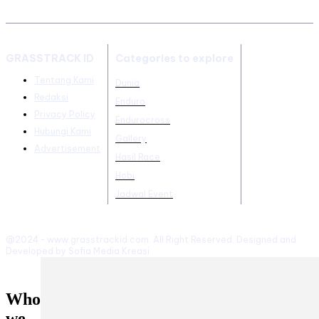
GRASSTRACK ID
Categories to explore
Tentang Kami
Dunia
Redaksi
Enduro
Privacy Policy
Endurocross
Hubungi Kami
Gallery
Advertisement
Hasil Race
Hobi
Jadwal Event
@2024 - www.grasstrackid.com. All Right Reserved. Designed and
Developed by Sofia Media Kreasi
Who
we