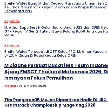
Breifel Wales Bangkit dari Cedera, Raih Juara Umum Seri 2
Kejurnas Grasstrack Region V dan Kokoh Pimpin Klasemen
Sementara PRO
Kejurnas
M. Athar Sapu Bersih Gelar Juara Umum U23 dan OPEN Kej
GTX Region V Seri 2 Tatelu, Bawa Pulang Rp50 Juta dan H
Mobil
Kejurnas
Breifel Wales Tercepat di QTT Kelas PRO, M. Athar Kuasai K
U-23, M. Zidan Di Posisi Kedua Kelas OPEN
M Zidane Perkuat Ducati MX Team Indones
Ajang FMSCT Thailand Motocross 2026, D
Ismayana Fokus Pemulihan
Motocross
6 March, 2026
Tim Pangeran05 McJoe Dipastikan Hadir Di JRC
Grasstrack Championship Magelang 2026