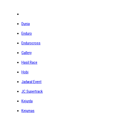
Dunia
Enduro
Endurocross
Gallery
Hasil Race
Hobi
Jadwal Event
JC Supertrack
Kejurda
Kejurnas