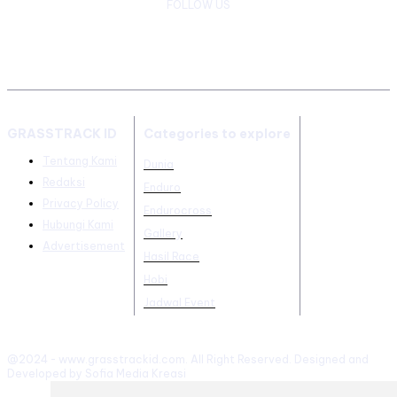
FOLLOW US
GRASSTRACK ID
Categories to explore
Tentang Kami
Dunia
Redaksi
Enduro
Privacy Policy
Endurocross
Hubungi Kami
Gallery
Advertisement
Hasil Race
Hobi
Jadwal Event
@2024 - www.grasstrackid.com. All Right Reserved. Designed and
Developed by Sofia Media Kreasi