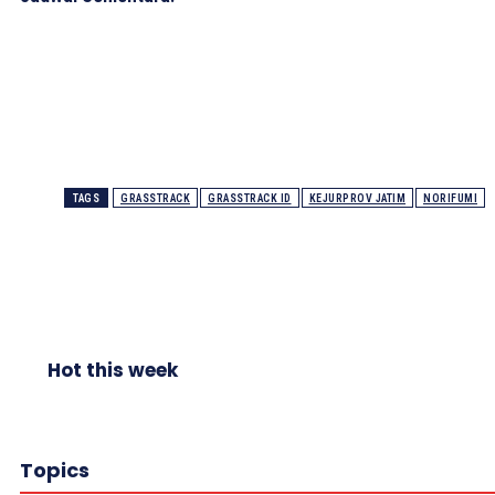
TAGS
GRASSTRACK
GRASSTRACK ID
KEJURPROV JATIM
NORIFUMI
Hot this week
Topics