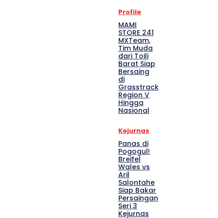
Profile
MAMI
STORE 241
MXTeam,
Tim Muda
dari Toili
Barat Siap
Bersaing
di
Grasstrack
Region V
Hingga
Nasional
Kejurnas
Panas di
Pogogul!
Breifel
Wales vs
Aril
Salontahe
Siap Bakar
Persaingan
Seri 3
Kejurnas