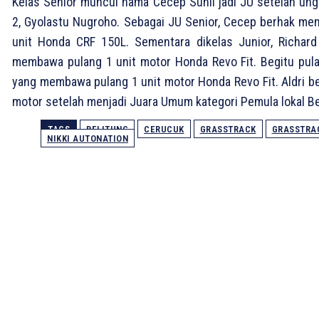
Kelas Senior muncul nama Cecep Sunli jadi JU setelah ungg
2, Gyolastu Nugroho. Sebagai JU Senior, Cecep berhak me
unit Honda CRF 150L. Sementara dikelas Junior, Richar
membawa pulang 1 unit motor Honda Revo Fit. Begitu pula
yang membawa pulang 1 unit motor Honda Revo Fit. Aldri 
motor setelah menjadi Juara Umum kategori Pemula lokal Be
TAGS
BELITUNG
CERUCUK
GRASSTRACK
GRASSTRAC
NIKKI AUTONATION