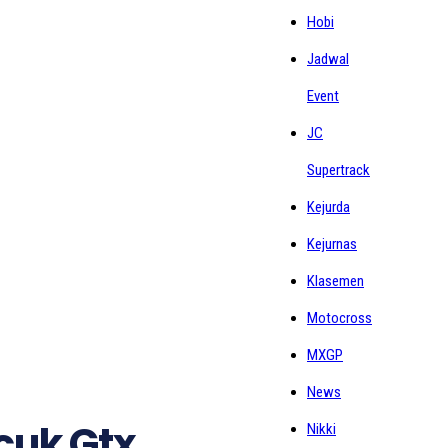
Hobi
Jadwal
Event
JC
Supertrack
Kejurda
Kejurnas
Klasemen
Motocross
MXGP
News
cuk Gtx
Nikki