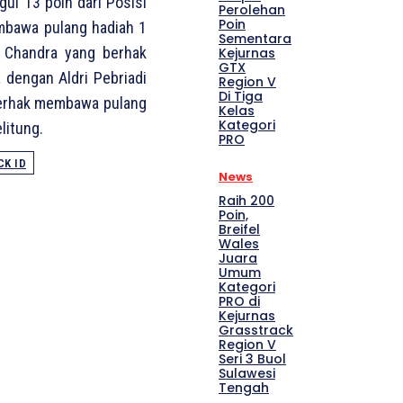
ul 13 poin dari Posisi
Perolehan
Poin
mbawa pulang hadiah 1
Sementara
d Chandra yang berhak
Kejurnas
GTX
 dengan Aldri Pebriadi
Region V
Di Tiga
berhak membawa pulang
Kelas
Kategori
litung.
PRO
K ID
News
Raih 200
Poin,
Breifel
Wales
Juara
Umum
Kategori
PRO di
Kejurnas
Grasstrack
Region V
Seri 3 Buol
Sulawesi
Tengah