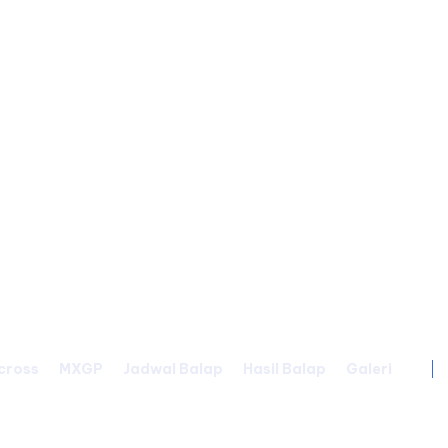
cross
MXGP
Jadwal Balap
Hasil Balap
Galeri