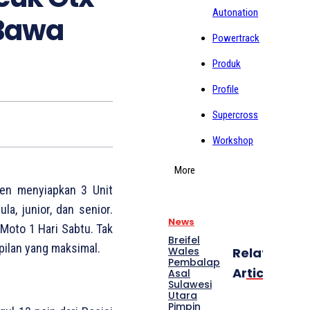
Autonation
 Bawa
Powertrack
Produk
Profile
Supercross
Workshop
More
pen menyiapkan 3 Unit
, junior, dan senior.
News
Moto 1 Hari Sabtu. Tak
Breifel
pilan yang maksimal.
Wales
Related
Pembalap
Articles
Asal
Sulawesi
Utara
Pimpin