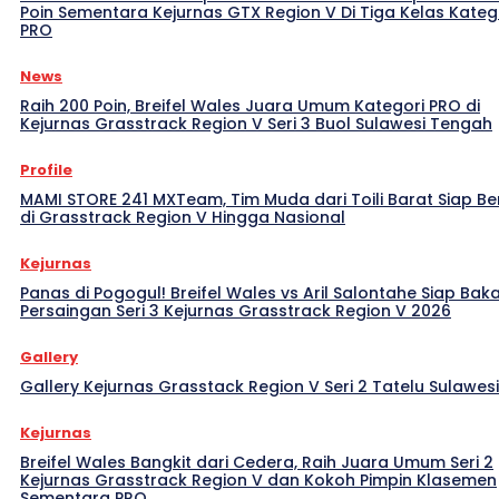
Poin Sementara Kejurnas GTX Region V Di Tiga Kelas Kateg
PRO
News
Raih 200 Poin, Breifel Wales Juara Umum Kategori PRO di
Kejurnas Grasstrack Region V Seri 3 Buol Sulawesi Tengah
Profile
MAMI STORE 241 MXTeam, Tim Muda dari Toili Barat Siap Be
di Grasstrack Region V Hingga Nasional
Kejurnas
Panas di Pogogul! Breifel Wales vs Aril Salontahe Siap Bak
Persaingan Seri 3 Kejurnas Grasstrack Region V 2026
Gallery
Gallery Kejurnas Grasstack Region V Seri 2 Tatelu Sulawes
Kejurnas
Breifel Wales Bangkit dari Cedera, Raih Juara Umum Seri 2
Kejurnas Grasstrack Region V dan Kokoh Pimpin Klasemen
Sementara PRO