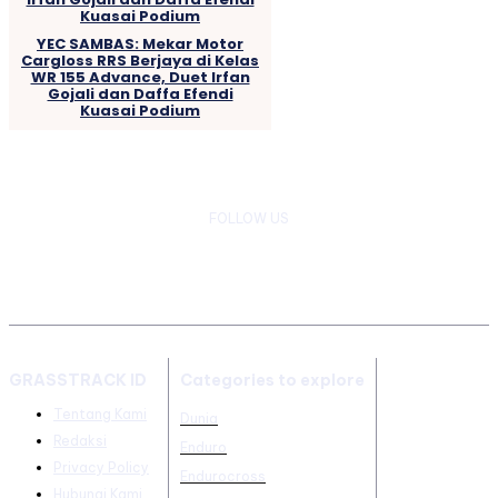
YEC SAMBAS: Mekar Motor
Cargloss RRS Berjaya di Kelas
WR 155 Advance, Duet Irfan
Gojali dan Daffa Efendi
Kuasai Podium
FOLLOW US
GRASSTRACK ID
Categories to explore
Tentang Kami
Dunia
Redaksi
Enduro
Privacy Policy
Endurocross
Hubungi Kami