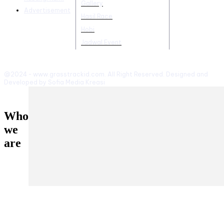
Gallery
Advertisement
Hasil Race
Hobi
Jadwal Event
@2024 - www.grasstrackid.com. All Right Reserved. Designed and
Developed by Sofia Media Kreasi
Who
we
are