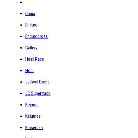
Dunia
Enduro
Endurocross
Gallery
Hasil Race
Hobi
Jadwal Event
JC Supertrack
Kejurda
Kejurnas
Klasemen