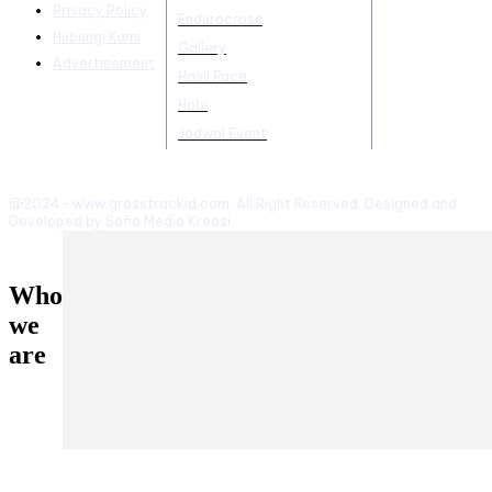
Privacy Policy
Endurocross
Hubungi Kami
Gallery
Advertisement
Hasil Race
Hobi
Jadwal Event
@2024 - www.grasstrackid.com. All Right Reserved. Designed and
Developed by Sofia Media Kreasi
Who
we
are