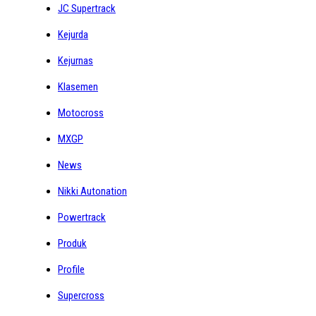
JC Supertrack
Kejurda
Kejurnas
Klasemen
Motocross
MXGP
News
Nikki Autonation
Powertrack
Produk
Profile
Supercross