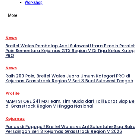
Workshop
More
News
Breifel Wales Pembalap Asal Sulawesi Utara Pimpin Perole
Poin Sementara Kejurnas GTX Region V Di Tiga Kelas Kateg
PRO
News
Raih 200 Poin, Breifel Wales Juara Umum Kategori PRO di
Kejurnas Grasstrack Region V Seri 3 Buol Sulawesi Tengah
Profile
MAMI STORE 241 MXTeam, Tim Muda dari Toili Barat Siap Be
di Grasstrack Region V Hingga Nasional
Kejurnas
Panas di Pogogul! Breifel Wales vs Aril Salontahe Siap Bak
Persaingan Seri 3 Kejurnas Grasstrack Region V 2026