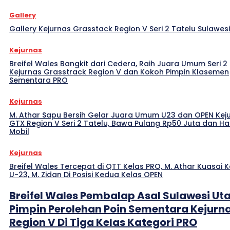
Gallery
Gallery Kejurnas Grasstack Region V Seri 2 Tatelu Sulawes
Kejurnas
Breifel Wales Bangkit dari Cedera, Raih Juara Umum Seri 2
Kejurnas Grasstrack Region V dan Kokoh Pimpin Klasemen
Sementara PRO
Kejurnas
M. Athar Sapu Bersih Gelar Juara Umum U23 dan OPEN Kej
GTX Region V Seri 2 Tatelu, Bawa Pulang Rp50 Juta dan H
Mobil
Kejurnas
Breifel Wales Tercepat di QTT Kelas PRO, M. Athar Kuasai K
U-23, M. Zidan Di Posisi Kedua Kelas OPEN
Breifel Wales Pembalap Asal Sulawesi Ut
Pimpin Perolehan Poin Sementara Kejurn
Region V Di Tiga Kelas Kategori PRO