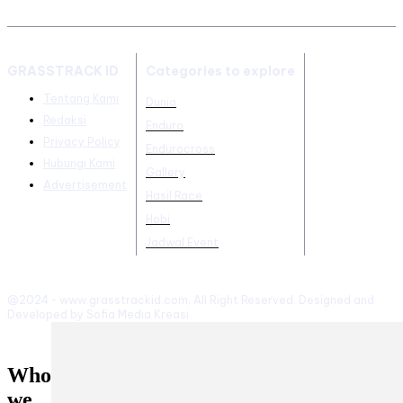
GRASSTRACK ID
Categories to explore
Tentang Kami
Dunia
Redaksi
Enduro
Privacy Policy
Endurocross
Hubungi Kami
Gallery
Advertisement
Hasil Race
Hobi
Jadwal Event
@2024 - www.grasstrackid.com. All Right Reserved. Designed and
Developed by Sofia Media Kreasi
Who
we