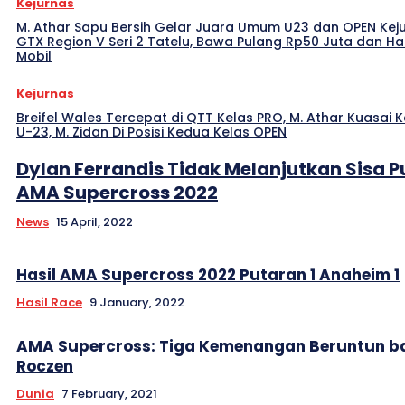
Kejurnas
M. Athar Sapu Bersih Gelar Juara Umum U23 dan OPEN Kej
GTX Region V Seri 2 Tatelu, Bawa Pulang Rp50 Juta dan H
Mobil
Kejurnas
Breifel Wales Tercepat di QTT Kelas PRO, M. Athar Kuasai K
U-23, M. Zidan Di Posisi Kedua Kelas OPEN
Dylan Ferrandis Tidak Melanjutkan Sisa 
AMA Supercross 2022
News
15 April, 2022
Hasil AMA Supercross 2022 Putaran 1 Anaheim 1
Hasil Race
9 January, 2022
AMA Supercross: Tiga Kemenangan Beruntun ba
Roczen
Dunia
7 February, 2021