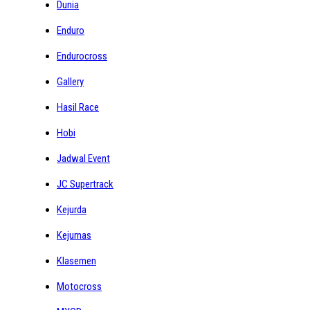
Dunia
Enduro
Endurocross
Gallery
Hasil Race
Hobi
Jadwal Event
JC Supertrack
Kejurda
Kejurnas
Klasemen
Motocross